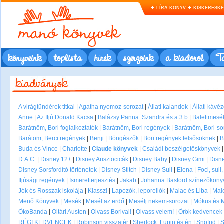
LÍRA KÖNYV
KISKERESK
könyveink
toplista
hírek
szerzőink
a kiadóról
Ta
A virágtündérek titkai
|
Agatha nyomoz-sorozat
|
Állati kalandok
|
Állati kávé
Anne
|
Az Ifjú Donald Kacsa
|
Balázsy Panna: Szandra és a 3.b
|
Balettmesé
Barátnőm, Bori foglalkoztatók
|
Barátnőm, Bori regények
|
Barátnőm, Bori-so
Barátom, Berci regények
|
Benji
|
Böngészők
|
Bori regények felsősöknek
|
B
Buda és Vince
|
Charlotte
|
Claude könyvek
|
Családi beszélgetőskönyvek
D.A.C.
|
Disney 12+
|
Disney Arisztocicák
|
Disney Baby
|
Disney Gimi
|
Disne
Disney Sorsfordító történetek
|
Disney Stitch
|
Disney Suli
|
Elena
|
Foci, suli
Ifjúsági regények
|
Ismeretterjesztés
|
Jakab
|
Johanna Basford színezőkönyv
Jók és Rosszak iskolája
|
Klassz!
|
Lapozók, leporellók
|
Malac és Liba
|
Mal
Menő Könyvek
|
Mesék
|
Mesél az erdő
|
Mesélj nekem-sorozat
|
Mókus és 
ÖkoBanda
|
Oltári Austen
|
Olvass Borival!
|
Olvass velem!
|
Örök kedvencek
RÉGI KEDVENCEK
|
Robinson visszatér
|
Sherlock, Lupin és én
|
Snöfrid
|
S