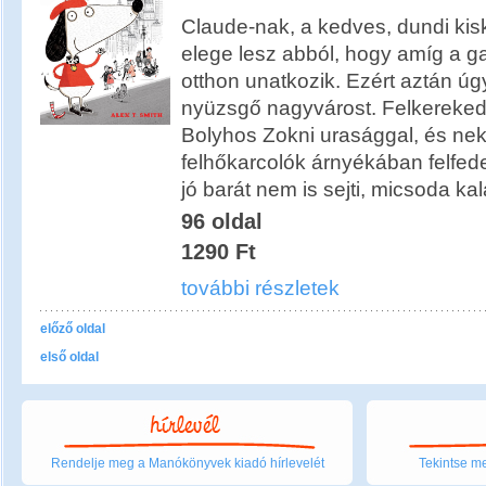
Claude-nak, a kedves, dundi ki
elege lesz abból, hogy amíg a ga
otthon unatkozik. Ezért aztán úgy
nyüzsgő nagyvárost. Felkerekedi
Bolyhos Zokni urasággal, és nek
felhőkarcolók árnyékában felfede
jó barát nem is sejti, micsoda ka
96 oldal
1290 Ft
további részletek
előző oldal
első oldal
Rendelje meg a Manókönyvek kiadó hírlevelét
Tekintse me