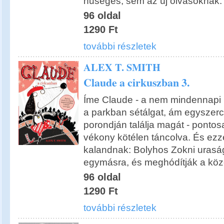
hűséges, sem az új olvasóknak.
96 oldal
1290 Ft
további részletek
ALEX T. SMITH
Claude a cirkuszban 3.
Íme Claude - a nem mindennapi 
a parkban sétálgat, ám egyszerc
porondján találja magát - pontos
vékony kötélen táncolva. És ezz
kalandnak: Bolyhos Zokni uraság
egymásra, és meghódítják a köz
96 oldal
1290 Ft
további részletek