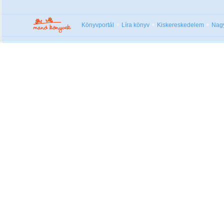
Könyvportál
Líra könyv
Kiskereskedelem
Nag