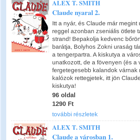
ALEX T. SMITH
Claude nyaral 2.
Itt a nyár, és Claude már megint 
reggel azonban zseniális ötlete 
strand! Bepakolja kedvenc bőrön
barátja, Bolyhos Zokni uraság t
a tengerpartra. A kiskutya a vá
unatkozott, de a fövenyen (és a
fergetegesebb kalandok várnak 
kalózok rettegjetek, itt jön Clau
kiskutya!
96 oldal
1290 Ft
további részletek
ALEX T. SMITH
Claude a városban 1.