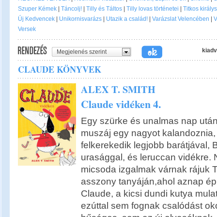
Szuper Kémek
|
Táncolj!
|
Tilly és Táltos
|
Tilly lovas történetei
|
Titkos király
Új Kedvencek
|
Unikornisvarázs
|
Utazik a család!
|
Varázslat Velencében
|
V
Versek
kiadv
Megjelenés szerint
CLAUDE KÖNYVEK
ALEX T. SMITH
Claude vidéken 4.
Egy szürke és unalmas nap után
muszáj egy nagyot kalandoznia, 
felkerekedik legjobb barátjával,
urasággal, és leruccan vidékre. N
micsoda izgalmak várnak rájuk 
asszony tanyáján,ahol aznap épp
Claude, a kicsi dundi kutya mula
ezúttal sem fognak csalódást ok