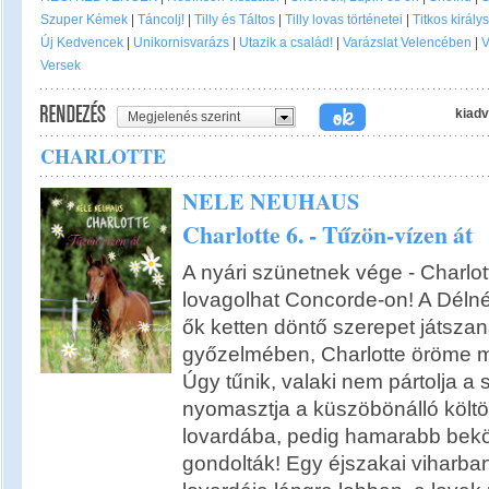
Szuper Kémek
|
Táncolj!
|
Tilly és Táltos
|
Tilly lovas történetei
|
Titkos király
Új Kedvencek
|
Unikornisvarázs
|
Utazik a család!
|
Varázslat Velencében
|
V
Versek
kiadv
Megjelenés szerint
CHARLOTTE
NELE NEUHAUS
Charlotte 6. - Tűzön-vízen át
A nyári szünetnek vége - Charlo
lovagolhat Concorde-on! A Dél
ők ketten döntő szerepet játsza
győzelmében, Charlotte öröme m
Úgy tűnik, valaki nem pártolja a s
nyomasztja a küszöbönálló költö
lovardába, pedig hamarabb bekö
gondolták! Egy éjszakai viharban