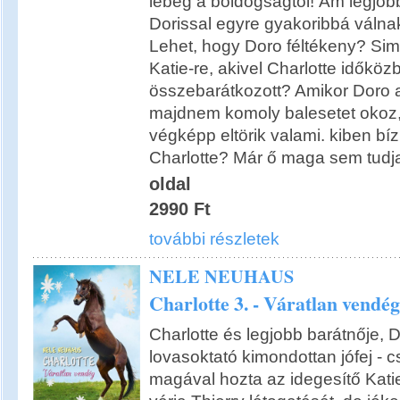
lebeg a boldogságtól! Ám legjobb
Dorissal egyre gyakoribbá váln
Lehet, hogy Doro féltékeny? Si
Katie-re, akivel Charlotte időköz
összebarátkozott? Amikor Doro a
majdnem komoly balesetet okoz, 
végképp eltörik valami. kiben bí
Charlotte? Már ő maga sem tudj
oldal
2990 Ft
további részletek
NELE NEUHAUS
Charlotte 3. - Váratlan vendég
Charlotte és legjobb barátnője, Do
lovasoktató kimondottan jófej - c
magával hozta az idegesítő Katie-