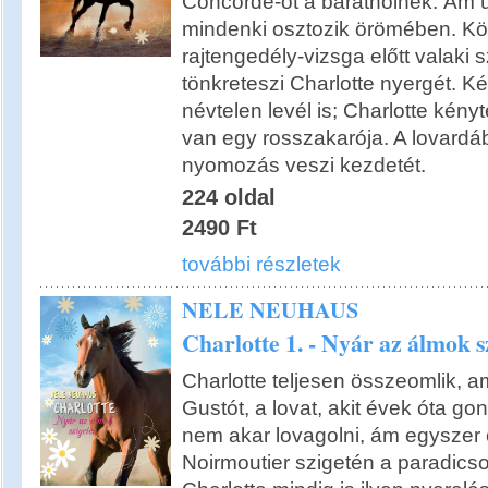
Concorde-ot a barátnőinek. Ám 
mindenki osztozik örömében. Kö
rajtengedély-vizsga előtt valaki
tönkreteszi Charlotte nyergét. K
névtelen levél is; Charlotte kény
van egy rosszakarója. A lovard
nyomozás veszi kezdetét.
224 oldal
2490 Ft
további részletek
NELE NEUHAUS
Charlotte 1. - Nyár az álmok s
Charlotte teljesen összeomlik, a
Gustót, a lovat, akit évek óta g
nem akar lovagolni, ám egyszer c
Noirmoutier szigetén a paradicso