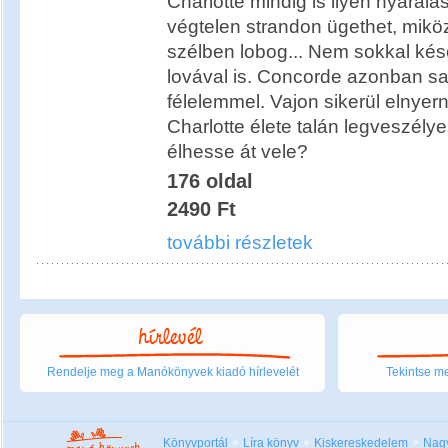
Charlotte mindig is ilyen nyaralás
végtelen strandon ügethet, mikö
szélben lobog... Nem sokkal kés
lovával is. Concorde azonban saj
félelemmel. Vajon sikerül elnyern
Charlotte élete talán legveszély
élhesse át vele?
176 oldal
2490 Ft
további részletek
Rendelje meg a Manókönyvek kiadó hírlevelét
Tekintse me
Könyvportál
Líra könyv
Kiskereskedelem
Nag