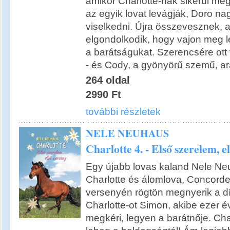
amikor Charlotte-nak sikerül me
az egyik lovat levágják, Doro n
viselkedni. Újra összevesznek, a
elgondolkodik, hogy vajon meg 
a barátságukat. Szerencsére ott
- és Cody, a gyönyörű szemű, ara
264 oldal
2990 Ft
további részletek
NELE NEUHAUS
Charlotte 4. - Első szerelem, e
Egy újabb lovas kaland Nele Neu
Charlotte és álomlova, Concorde
versenyén rögtön megnyerik a dí
Charlotte-ot Simon, akibe ezer 
megkéri, legyen a barátnője. Charl