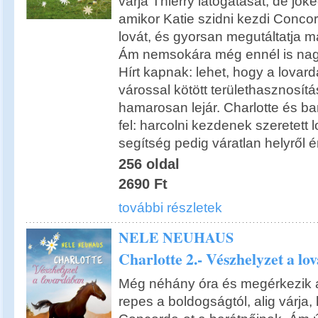
várja Thierry látogatását, de jók
amikor Katie szidni kezdi Concor
lovát, és gyorsan megutáltatja m
Ám nemsokára még ennél is nagy
Hírt kapnak: lehet, hogy a lovard
várossal kötött területhasznosít
hamarosan lejár. Charlotte és b
fel: harcolni kezdenek szeretett l
segítség pedig váratlan helyről é
256 oldal
2690 Ft
további részletek
NELE NEUHAUS
Charlotte 2.- Vészhelyzet a l
Még néhány óra és megérkezik a
repes a boldogságtól, alig várj