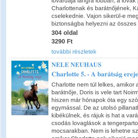
lovardája lángra lobban, a lovak
Charlottenak és barátnőjének, K
cselekednie. Vajon sikerül-e m
biztonságba helyezni az összes 
304 oldal
3290 Ft
további részletek
NELE NEUHAUS
Charlotte 5. - A barátság erej
Charlotte nem túl lelkes, amikor a
barátnője, Doris is vele tart Noir
hiszen már hónapok óta egy szó
egymással. De az utolsó pillana
kibékülnek, és rájuk is hat a vará
csodás lovaglások a tengerparto
mocsarakban. Nem is lehetne sz