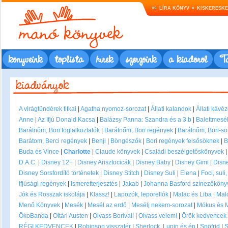
LÍRA KÖNYV
KISKERESK
könyveink
toplista
hírek
szerzőink
a kiadóról
Ta
A virágtündérek titkai
|
Agatha nyomoz-sorozat
|
Állati kalandok
|
Állati kávé
Anne
|
Az Ifjú Donald Kacsa
|
Balázsy Panna: Szandra és a 3.b
|
Balettmesé
Barátnőm, Bori foglalkoztatók
|
Barátnőm, Bori regények
|
Barátnőm, Bori-so
Barátom, Berci regények
|
Benji
|
Böngészők
|
Bori regények felsősöknek
|
B
Buda és Vince
|
Charlotte
|
Claude könyvek
|
Családi beszélgetőskönyvek
D.A.C.
|
Disney 12+
|
Disney Arisztocicák
|
Disney Baby
|
Disney Gimi
|
Disne
Disney Sorsfordító történetek
|
Disney Stitch
|
Disney Suli
|
Elena
|
Foci, suli
Ifjúsági regények
|
Ismeretterjesztés
|
Jakab
|
Johanna Basford színezőkönyv
Jók és Rosszak iskolája
|
Klassz!
|
Lapozók, leporellók
|
Malac és Liba
|
Mal
Menő Könyvek
|
Mesék
|
Mesél az erdő
|
Mesélj nekem-sorozat
|
Mókus és 
ÖkoBanda
|
Oltári Austen
|
Olvass Borival!
|
Olvass velem!
|
Örök kedvencek
RÉGI KEDVENCEK
|
Robinson visszatér
|
Sherlock, Lupin és én
|
Snöfrid
|
S