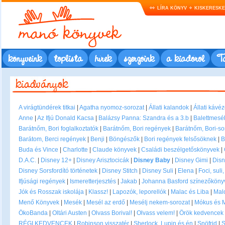
LÍRA KÖNYV
KISKERESK
könyveink
toplista
hírek
szerzőink
a kiadóról
Ta
A virágtündérek titkai
|
Agatha nyomoz-sorozat
|
Állati kalandok
|
Állati kávé
Anne
|
Az Ifjú Donald Kacsa
|
Balázsy Panna: Szandra és a 3.b
|
Balettmesé
Barátnőm, Bori foglalkoztatók
|
Barátnőm, Bori regények
|
Barátnőm, Bori-so
Barátom, Berci regények
|
Benji
|
Böngészők
|
Bori regények felsősöknek
|
B
Buda és Vince
|
Charlotte
|
Claude könyvek
|
Családi beszélgetőskönyvek
|
D.A.C.
|
Disney 12+
|
Disney Arisztocicák
|
Disney Baby
|
Disney Gimi
|
Disn
Disney Sorsfordító történetek
|
Disney Stitch
|
Disney Suli
|
Elena
|
Foci, suli
Ifjúsági regények
|
Ismeretterjesztés
|
Jakab
|
Johanna Basford színezőkönyv
Jók és Rosszak iskolája
|
Klassz!
|
Lapozók, leporellók
|
Malac és Liba
|
Mal
Menő Könyvek
|
Mesék
|
Mesél az erdő
|
Mesélj nekem-sorozat
|
Mókus és 
ÖkoBanda
|
Oltári Austen
|
Olvass Borival!
|
Olvass velem!
|
Örök kedvencek
RÉGI KEDVENCEK
|
Robinson visszatér
|
Sherlock, Lupin és én
|
Snöfrid
|
S