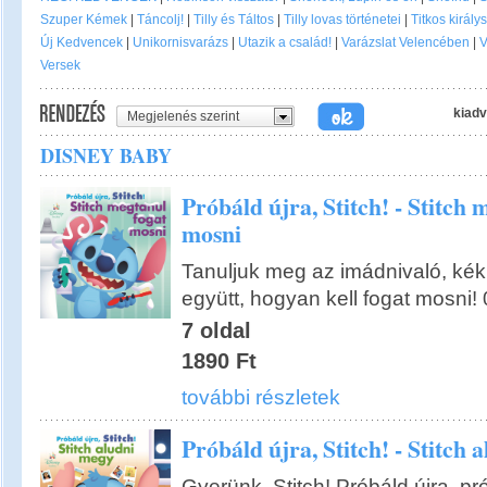
Szuper Kémek
|
Táncolj!
|
Tilly és Táltos
|
Tilly lovas történetei
|
Titkos király
Új Kedvencek
|
Unikornisvarázs
|
Utazik a család!
|
Varázslat Velencében
|
V
Versek
kiadv
Megjelenés szerint
DISNEY BABY
Próbáld újra, Stitch! - Stitch 
mosni
Tanuljuk meg az imádnivaló, kék 
együtt, hogyan kell fogat mosni!
7 oldal
1890 Ft
további részletek
Próbáld újra, Stitch! - Stitch
Gyerünk, Stitch! Próbáld újra, p