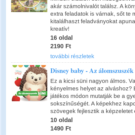
akár számolnivalót találsz. A kö
extra feladatok is várnak, sőt te
kitalálhaszt feladványokat apun
kreatív!
16 oldal
2190 Ft
további részletek
Disney baby - Az álomszuszék 
Ez a kicsi süni nagyon álmos. Vaj
kényelmes helyet az alváshoz? E
játékos módon mutatják be a gye
sokszínűségét. A képekhez kap
szövegek fejlesztik a képzeletet 
10 oldal
1490 Ft