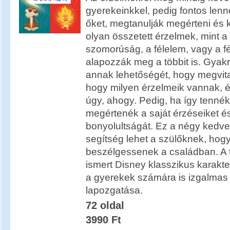
gyerekeinkkel, pedig fontos lenn
őket, megtanulják megérteni és k
olyan összetett érzelmek, mint a
szomorúság, a félelem, vagy a f
alapozzák meg a többit is. Gyakr
annak lehetőségét, hogy megvita
hogy milyen érzelmeik vannak, é
úgy, ahogy. Pedig, ha így tennék
megértenék a saját érzéseiket é
bonyolultságát. Ez a négy kedve
segítség lehet a szülőknek, hog
beszélgessenek a családban. A t
ismert Disney klasszikus karaktere
a gyerekek számára is izgalmas
lapozgatása.
72 oldal
3990 Ft