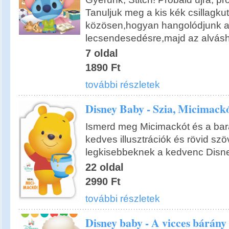
Tanuljuk meg a kis kék csillagku
közösen,hogyan hangolódjunk az
lecsendesedésre,majd az alvásh
7 oldal
1890 Ft
további részletek
Disney Baby - Szia, Micimack
Ismerd meg Micimackót és a bará
kedves illusztrációk és rövid sz
legkisebbeknek a kedvenc Disn
22 oldal
2990 Ft
további részletek
Disney baby - A vicces bárány