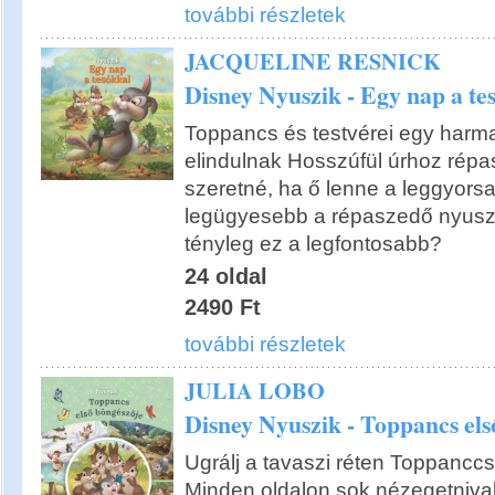
további részletek
JACQUELINE RESNICK
Disney Nyuszik - Egy nap a te
Toppancs és testvérei egy harm
elindulnak Hosszúfül úrhoz répa
szeretné, ha ő lenne a leggyors
legügyesebb a répaszedő nyuszi
tényleg ez a legfontosabb?
24 oldal
2490 Ft
további részletek
JULIA LOBO
Disney Nyuszik - Toppancs els
Ugrálj a tavaszi réten Toppanccsa
Minden oldalon sok nézegetnival