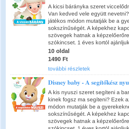
A kicsi bárányka szeret viccelődn
Van kedved vele együtt nevetni?
játékos módon mutatják be a gye
sokszínűségét. A képekhez kap
szövegek hatnak a képzelőerőre 
szókincset. 1 éves kortól ajánlju
10 oldal
1490 Ft
további részletek
Disney baby - A segítőkész nyu
A kis nyuszi szeret segíteni a ba
kinek fogsz ma segíteni? Ezek az
módon mutatják be a gyerekekne
sokszínűségét. A képekhez kap
szövegek hatnak a képzelőerőre 
szókincset. 1 éves kortól ajánlju