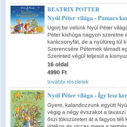
BEATRIX POTTER
Nyúl Péter világa - Pamacs ka
Ugorj be velünk Nyúl Péter vilá
Péter kishúga nagyon szeretne e
karácsonyfát, de a nyúlüreg túl k
Szerencsére Péternek támadt egy
Szerinted végül teljesül a kisny
16 oldal
4990 Ft
további részletek
Nyúl Péter világa - Így lesz ke
Gyere, kalandozzunk együtt Nyúl
végig a négy évszakot a tavaszi 
őszi tökszüreten át a fagyos téli
játékos és vicces mese a termés