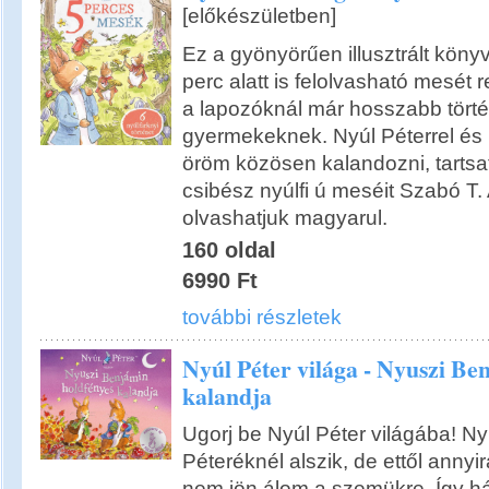
[előkészületben]
Ez a gyönyörűen illusztrált könyv
perc alatt is felolvasható mesét r
a lapozóknál már hosszabb törté
gyermekeknek. Nyúl Péterrel és 
öröm közösen kalandozni, tartsat
csibész nyúlfi ú meséit Szabó T.
olvashatjuk magyarul.
160 oldal
6990 Ft
további részletek
Nyúl Péter világa - Nyuszi Be
kalandja
Ugorj be Nyúl Péter világába! N
Péteréknél alszik, de ettől annyi
nem jön álom a szemükre. Így há