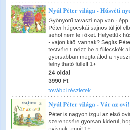
Nyúl Péter világa - Húsvéti ny
Gyönyörű tavaszi nap van - épp 
Péter húgocskái sajnos túl jól el
sehol nem leli őket. Helyettük hús
- vajon kitől vannak? Segíts Pét
testvéreit, nézz be a fülecskék al
gyorsabban megtalálod a nyuszi
felnyitható füllel! 1+
24 oldal
3990 Ft
további részletek
Nyúl Péter világa - Vár az ovi!
Péter is nagyon izgul az első ovis
szerencsére gyorsan kiderül, h
ovisnak lenni! 1+