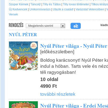
Szuper Kémek
|
Táncolj!
|
Tilly és Táltos
|
Tilly lovas történetei
|
Titkos király
Új Kedvencek
|
Unikornisvarázs
|
Utazik a család!
|
Varázslat Velencében
|
V
Versek
kiadv
Megjelenés szerint
NYÚL PÉTER
Nyúl Péter világa - Nyúl Péte
[előkészületben]
Boldog karácsonyt! Nyúl Péter k
indul a hóban. Tarts vele és nézd
téli ragyogásban!
10 oldal
4990 Ft
további részletek
Nyúl Péter világa - Erdei Mes