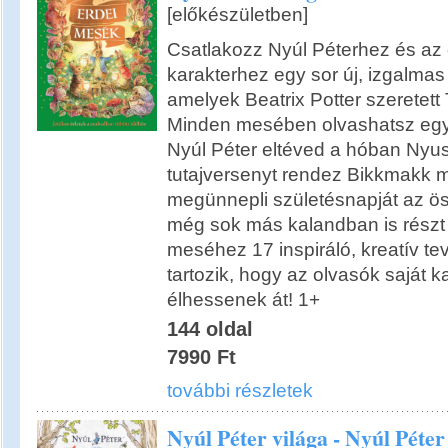
[előkészületben]
Csatlakozz Nyúl Péterhez és az
karakterhez egy sor új, izgalma
amelyek Beatrix Potter szeretett
Minden mesében olvashatsz egy-
Nyúl Péter eltéved a hóban Nyus
tutajversenyt rendez Bikkmakk 
megünnepli születésnapját az ös
még sok más kalandban is részt
meséhez 17 inspiráló, kreatív t
tartozik, hogy az olvasók saját 
élhessenek át! 1+
144 oldal
7990 Ft
további részletek
Nyúl Péter világa - Nyúl Péte