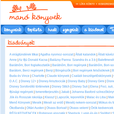
LÍRA KÖNYV
KISKERESK
könyveink
toplista
hírek
szerzőink
a kiadóról
Ta
A virágtündérek titkai
|
Agatha nyomoz-sorozat
|
Állati kalandok
|
Állati kávé
Anne
|
Az Ifjú Donald Kacsa
|
Balázsy Panna: Szandra és a 3.b
|
Balettmesé
Barátnőm, Bori foglalkoztatók
|
Barátnőm, Bori regények
|
Barátnőm, Bori-so
Barátom, Berci regények
|
Benji
|
Böngészők
|
Bori regények felsősöknek
|
B
Buda és Vince
|
Charlotte
|
Claude könyvek
|
Családi beszélgetőskönyvek
|
D.A.C.
|
Disney 12+
|
Disney Arisztocicák
|
Disney Baby
|
Disney Gimi
|
Disne
Disney Sorsfordító történetek
|
Disney Stitch
|
Disney Suli
|
Elena
|
Foci, suli
Ifjúsági regények
|
Ismeretterjesztés
|
Jakab
|
Johanna Basford színezőkönyv
Jók és Rosszak iskolája
|
Klassz!
|
Lapozók, leporellók
|
Malac és Liba
|
Mal
Menő Könyvek
|
Mesék
|
Mesél az erdő
|
Mesélj nekem-sorozat
|
Mókus és 
ÖkoBanda
|
Oltári Austen
|
Olvass Borival!
|
Olvass velem!
|
Örök kedvencek
RÉGI KEDVENCEK
|
Robinson visszatér
|
Sherlock, Lupin és én
|
Snöfrid
|
S