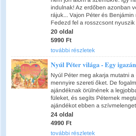
indulnak! Az erdőben azonban ve
rájuk... Vajon Péter és Benjám
Fedezd fel a rosszcsont nyuszik ú
20 oldal
5990 Ft
további részletek
Nyúl Péter világa - Egy igazán
Nyúl Péter meg akarja mutatni a
mennyire szereti őket. De fogalm
ajándéknak örülnének a legjobban
füleket, és segíts Péternek megta
ajándékot ebben a szívmelenget
24 oldal
4990 Ft
további részletek