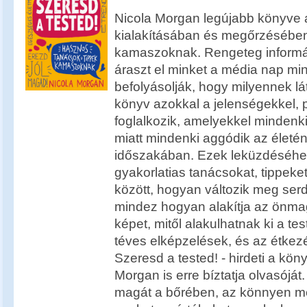
Nicola Morgan legújabb könyve a
kialakításában és megőrzésében
kamaszoknak. Rengeteg informá
áraszt el minket a média nap mi
befolyásolják, hogy milyennek l
könyv azokkal a jelenségekkel,
foglalkozik, amelyekkel mindenki 
miatt mindenki aggódik az életé
időszakában. Ezek leküzdéséhez
gyakorlatias tanácsokat, tippeket
között, hogyan változik meg serd
mindez hogyan alakítja az önmag
képet, mitől alakulhatnak ki a te
téves elképzelések, és az étkez
Szeresd a tested! - hirdeti a kön
Morgan is erre bíztatja olvasóját. 
magát a bőrében, az könnyen me