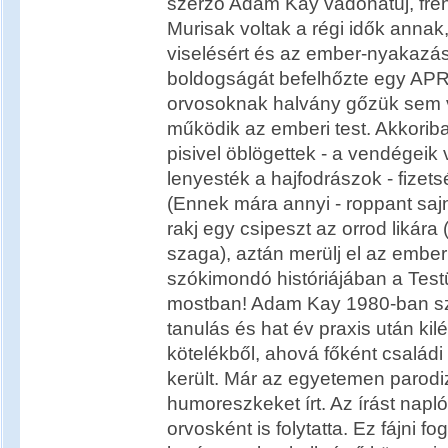
szerző Adam Kay vadonatúj, fre
Murisak voltak a régi idők annak,
viselésért és az ember-nyakazásé
boldogságát befelhőzte egy AP
orvosoknak halvány gőzük sem v
működik az emberi test. Akkoriba
pisivel öblögettek - a vendégeik v
lenyesték a hajfodrászok - fizets
(Ennek mára annyi - roppant saj
rakj egy csipeszt az orrod likára
szaga), aztán merülj el az emberi
szókimondó históriájában a Tes
mostban! Adam Kay 1980-ban szü
tanulás és hat év praxis után kilé
kötelékből, ahová főként család
került. Már az egyetemen parodiz
humoreszkeket írt. Az írást napl
orvosként is folytatta. Ez fájni fo