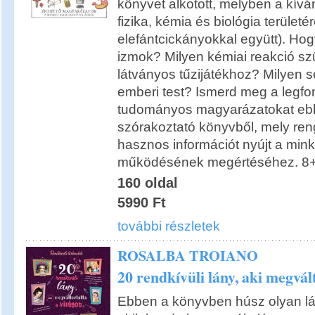
könyvet alkotott, melyben a kív
fizika, kémia és biológia terület
elefántcickányokkal együtt). H
izmok? Milyen kémiai reakció s
látványos tűzijátékhoz? Milyen se
emberi test? Ismerd meg a legf
tudományos magyarázatokat ebb
szórakoztató könyvből, mely re
hasznos információt nyújt a mink
működésének megértéséhez. 8
160 oldal
5990 Ft
további részletek
ROSALBA TROIANO
20 rendkívüli lány, aki megvált
Ebben a könyvben húsz olyan lá