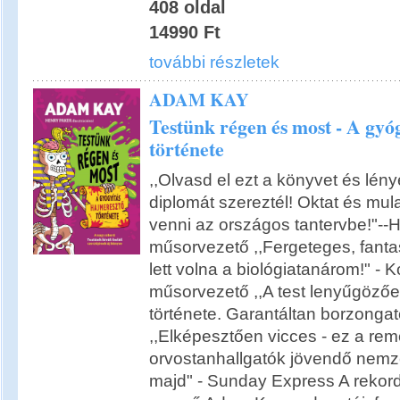
408 oldal
14990 Ft
további részletek
ADAM KAY
Testünk régen és most - A gyó
története
,,Olvasd el ezt a könyvet és lén
diplomát szereztél! Oktat és mula
venni az országos tantervbe!"--Ha
műsorvezető ,,Fergeteges, fanta
lett volna a biológiatanárom!" - 
műsorvezető ,,A test lenyűgözőe
története. Garantáltan borzonga
,,Elképesztően vicces - ez a re
orvostanhallgatók jövendő nemze
majd" - Sunday Express A rekord