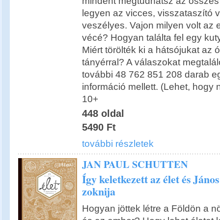
mindent megtudhatsz az összes 
legyen az vicces, visszataszító
veszélyes. Vajon milyen volt az e
vécé? Hogyan találta fel egy kut
Miért törölték ki a hátsójukat az
tányérral? A válaszokat megtalá
további 48 762 851 208 darab e
információ mellett. (Lehet, hogy 
10+
448 oldal
5490 Ft
további részletek
JAN PAUL SCHUTTEN
Így keletkezett az élet és János
zoknija
Hogyan jöttek létre a Földön a n