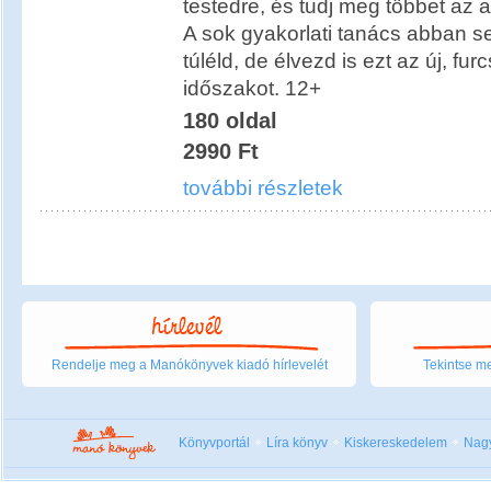
testedre, és tudj meg többet az
A sok gyakorlati tanács abban s
túléld, de élvezd is ezt az új, fu
időszakot. 12+
180 oldal
2990 Ft
további részletek
Rendelje meg a Manókönyvek kiadó hírlevelét
Tekintse me
Könyvportál
Líra könyv
Kiskereskedelem
Nag