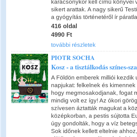
karácsonykor kell című könyvei 
sikert arattak. A nagy sikerű Test
a gyógyítás történetéről ír páratl
416 oldal
4990 Ft
további részletek
PIOTR SOCHA
Kosz - a tisztálkodás színes-sz
A Földön emberek milliói kezdik
napjukat: felkelnek és kimennek
hogy megmosakodjanak, fogat 
mindig volt ez így! Az ókori gör
szívesen áztatták magukat a kö
középkorban, a pestis sújtotta 
úgy gondolták, hogy a víz betegs
Sok időnek kellett eltelnie ahho