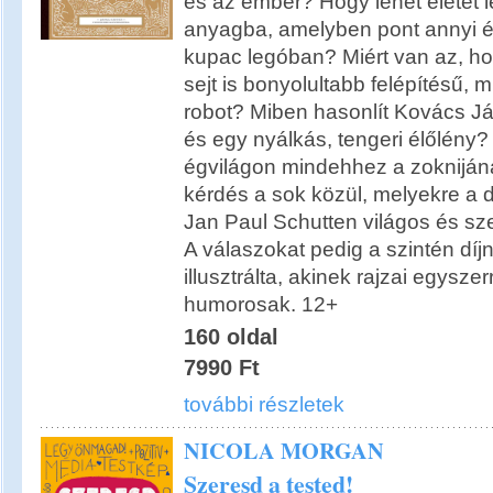
és az ember? Hogy lehet életet 
anyagba, amelyben pont annyi él
kupac legóban? Miért van az, h
sejt is bonyolultabb felépítésű, mi
robot? Miben hasonlít Kovács Já
és egy nyálkás, tengeri élőlény
égvilágon mindehhez a zoknijá
kérdés a sok közül, melyekre a d
Jan Paul Schutten világos és sz
A válaszokat pedig a szintén díj
illusztrálta, akinek rajzai egysze
humorosak. 12+
160 oldal
7990 Ft
további részletek
NICOLA MORGAN
Szeresd a tested!