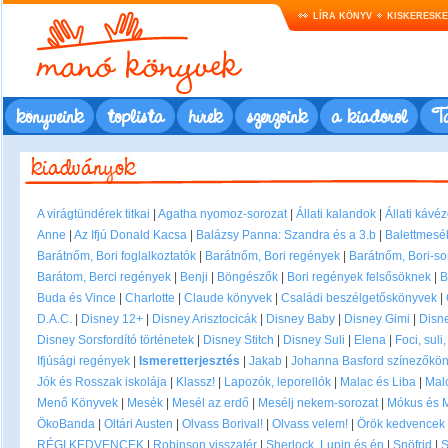
LÍRA KÖNYV
KISKERESK
könyveink
toplista
hírek
szerzőink
a kiadóról
Ta
A virágtündérek titkai
|
Agatha nyomoz-sorozat
|
Állati kalandok
|
Állati kávé
Anne
|
Az Ifjú Donald Kacsa
|
Balázsy Panna: Szandra és a 3.b
|
Balettmesé
Barátnőm, Bori foglalkoztatók
|
Barátnőm, Bori regények
|
Barátnőm, Bori-so
Barátom, Berci regények
|
Benji
|
Böngészők
|
Bori regények felsősöknek
|
B
Buda és Vince
|
Charlotte
|
Claude könyvek
|
Családi beszélgetőskönyvek
|
D.A.C.
|
Disney 12+
|
Disney Arisztocicák
|
Disney Baby
|
Disney Gimi
|
Disne
Disney Sorsfordító történetek
|
Disney Stitch
|
Disney Suli
|
Elena
|
Foci, suli
Ifjúsági regények
|
Ismeretterjesztés
|
Jakab
|
Johanna Basford színezőköny
Jók és Rosszak iskolája
|
Klassz!
|
Lapozók, leporellók
|
Malac és Liba
|
Mal
Menő Könyvek
|
Mesék
|
Mesél az erdő
|
Mesélj nekem-sorozat
|
Mókus és 
ÖkoBanda
|
Oltári Austen
|
Olvass Borival!
|
Olvass velem!
|
Örök kedvencek
RÉGI KEDVENCEK
|
Robinson visszatér
|
Sherlock, Lupin és én
|
Snöfrid
|
S