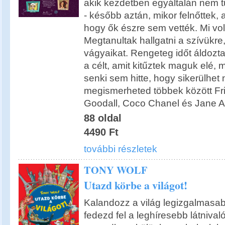
akik kezdetben egyáltalán nem t
- később aztán, mikor felnőttek, a
hogy ők észre sem vették. Mi volt
Megtanultak hallgatni a szívükre,
vágyaikat. Rengeteg időt áldozta
a célt, amit kitűztek maguk elé, 
senki sem hitte, hogy sikerülhet 
megismerheted többek között Fr
Goodall, Coco Chanel és Jane Au
88 oldal
4490 Ft
további részletek
TONY WOLF
Utazd körbe a világot!
Kalandozz a világ legizgalmasa
fedezd fel a leghíresebb látnival