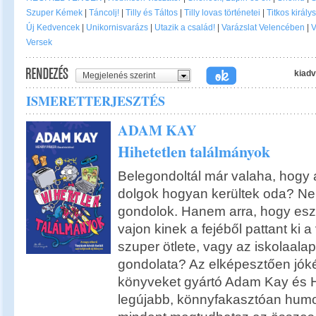
Szuper Kémek
|
Táncolj!
|
Tilly és Táltos
|
Tilly lovas történetei
|
Titkos király
Új Kedvencek
|
Unikornisvarázs
|
Utazik a család!
|
Varázslat Velencében
|
V
Versek
kiadv
Megjelenés szerint
ISMERETTERJESZTÉS
ADAM KAY
Hihetetlen találmányok
Belegondoltál már valaha, hogy a
dolgok hogyan kerültek oda? Ne
gondolok. Hanem arra, hogy esze
vajon kinek a fejéből pattant ki 
szuper ötlete, vagy az iskolaalap
gondolata? Az elképesztően jók
könyveket gyártó Adam Kay és 
legújabb, könnyfakasztóan humo