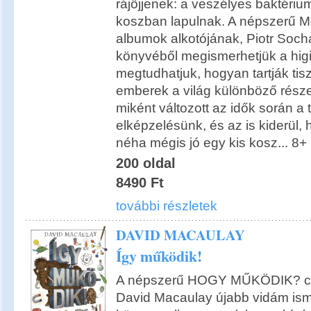
rájöjjenek: a veszélyes baktériu
koszban lapulnak. A népszerű 
albumok alkotójának, Piotr Soch
könyvéből megismerhetjük a higié
megtudhatjuk, hogyan tartják ti
emberek a világ különböző részei
miként változott az idők során a t
elképzelésünk, és az is kiderül, 
néha mégis jó egy kis kosz... 8+
200 oldal
8490 Ft
további részletek
DAVID MACAULAY
Így működik!
A népszerű HOGY MŰKÖDIK? cí
David Macaulay újabb vidám ism