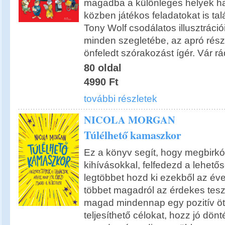
magadba a különleges helyek ha
közben játékos feladatokat is ta
Tony Wolf csodálatos illusztrációi
minden szegletébe, az apró rés
önfeledt szórakozást ígér. Vár rád
80 oldal
4990 Ft
további részletek
NICOLA MORGAN
Túlélhető kamaszkor
Ez a könyv segít, hogy megbirk
kihívásokkal, felfedezd a lehetős
legtöbbet hozd ki ezekből az év
többet magadról az érdekes tesz
magad mindennap egy pozitív ötle
teljesíthető célokat, hozz jó dönt