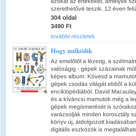
azokat az értékeket, amelyek s
szerethetővé teszik. 12 éven fel
304 oldal
3490 Ft
további részletek
Hogy működik
Az emelőtől a lézerig, a szélmalm
valóságig - gépek százainak m
képes album. Kövesd a mamutot,
gépek csodás világát ebből a kü
enciklopédiából. David Macaula
és a kíváncsi mamutok még a le
gépek megismerését is szórako
varázsolják minden korosztály s
könyv új, átdolgozott kiadásába
digitális eszközök is megtalálhat