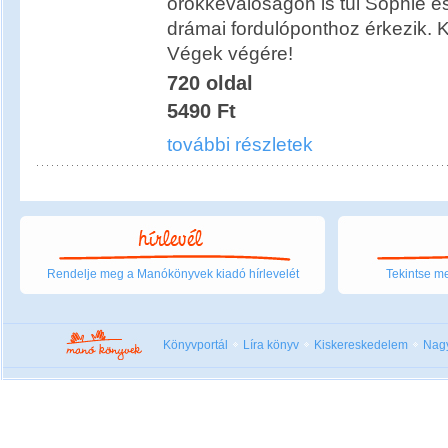
örökkévalóságon is túl Sophie é
drámai fordulóponthoz érkezik. K
Végek végére!
720 oldal
5490 Ft
további részletek
Rendelje meg a Manókönyvek kiadó hírlevelét
Tekintse me
Könyvportál
Líra könyv
Kiskereskedelem
Nag