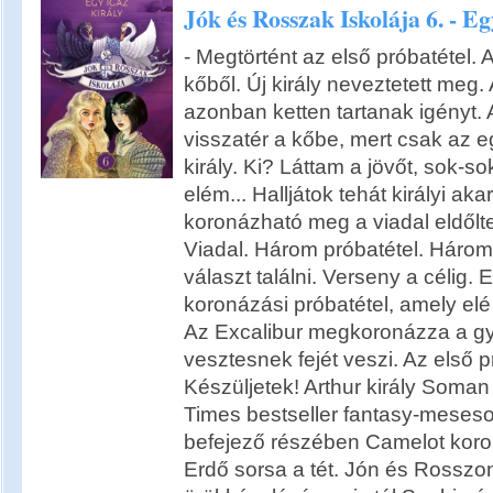
Jók és Rosszak Iskolája 6. - Eg
- Megtörtént az első próbatétel. A
kőből. Új király neveztetett meg.
azonban ketten tartanak igényt.
visszatér a kőbe, mert csak az e
király. Ki? Láttam a jövőt, sok-so
elém... Halljátok tehát királyi a
koronázható meg a viadal eldőlte e
Viadal. Három próbatétel. Három
választ találni. Verseny a célig. 
koronázási próbatétel, amely elé
Az Excalibur megkoronázza a gy
vesztesnek fejét veszi. Az első p
Készüljetek! Arthur király Soma
Times bestseller fantasy-meseso
befejező részében Camelot koro
Erdő sorsa a tét. Jón és Rosszo