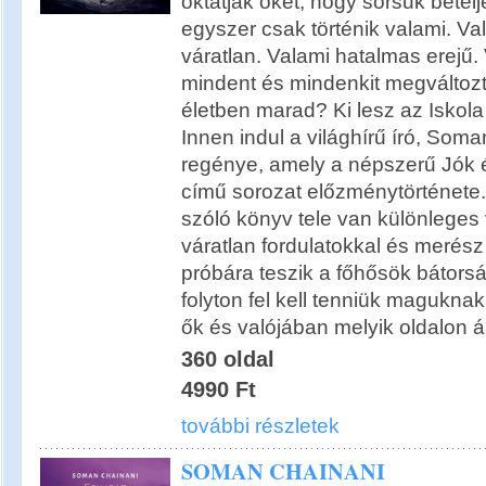
oktatják őket, hogy sorsuk betel
egyszer csak történik valami. V
váratlan. Valami hatalmas erejű.
mindent és mindenkit megváltoztat
életben marad? Ki lesz az Iskol
Innen indul a világhírű író, Som
regénye, amely a népszerű Jók 
című sorozat előzménytörténete. 
szóló könyv tele van különleges 
váratlan fordulatokkal és merész
próbára teszik a főhősök bátors
folyton fel kell tenniük maguknak
ők és valójában melyik oldalon 
360 oldal
4990 Ft
további részletek
SOMAN CHAINANI