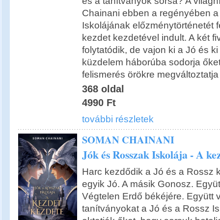
és a tanítványok sorsa? A világh
Chainani ebben a regényében a
Iskolájának előzménytörténetét f
kezdet kezdetével indult. A két fi
folytatódik, de vajon ki a Jó és 
küzdelem háborúba sodorja őket,
felismerés örökre megváltoztatja 
368 oldal
4990 Ft
további részletek
SOMAN CHAINANI
Jók és Rosszak Iskolája - A ke
Harc kezdődik a Jó és a Rossz kö
egyik Jó. A másik Gonosz. Együt
Végtelen Erdő békéjére. Együtt 
tanítványokat a Jó és a Rossz Is