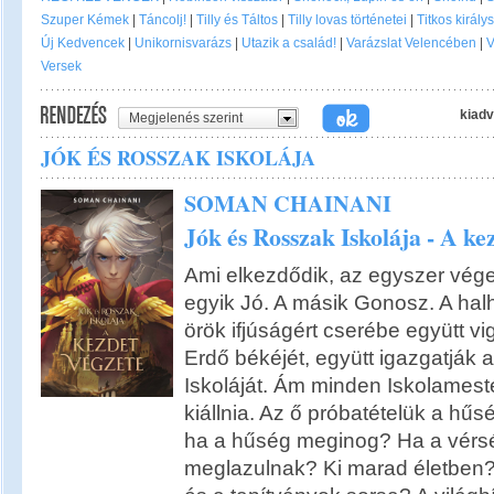
Szuper Kémek
|
Táncolj!
|
Tilly és Táltos
|
Tilly lovas történetei
|
Titkos király
Új Kedvencek
|
Unikornisvarázs
|
Utazik a család!
|
Varázslat Velencében
|
V
Versek
kiadv
Megjelenés szerint
JÓK ÉS ROSSZAK ISKOLÁJA
SOMAN CHAINANI
Jók és Rosszak Iskolája - A ke
Ami elkezdődik, az egyszer véget 
egyik Jó. A másik Gonosz. A hal
örök ifjúságért cserébe együtt v
Erdő békéjét, együtt igazgatják
Iskoláját. Ám minden Iskolameste
kiállnia. Az ő próbatételük a hűsé
ha a hűség meginog? Ha a vérség
meglazulnak? Ki marad életben? 