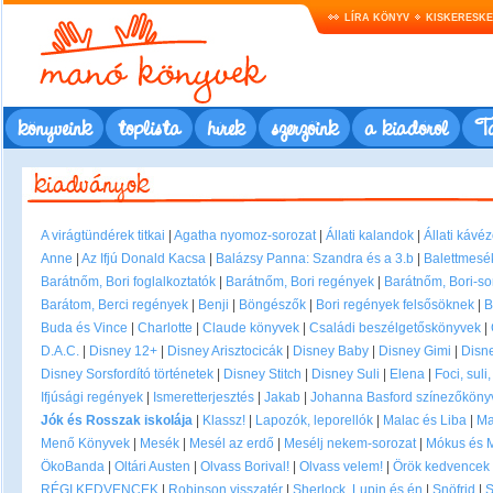
LÍRA KÖNYV
KISKERESK
könyveink
toplista
hírek
szerzőink
a kiadóról
Ta
A virágtündérek titkai
|
Agatha nyomoz-sorozat
|
Állati kalandok
|
Állati kávé
Anne
|
Az Ifjú Donald Kacsa
|
Balázsy Panna: Szandra és a 3.b
|
Balettmesé
Barátnőm, Bori foglalkoztatók
|
Barátnőm, Bori regények
|
Barátnőm, Bori-so
Barátom, Berci regények
|
Benji
|
Böngészők
|
Bori regények felsősöknek
|
B
Buda és Vince
|
Charlotte
|
Claude könyvek
|
Családi beszélgetőskönyvek
|
D.A.C.
|
Disney 12+
|
Disney Arisztocicák
|
Disney Baby
|
Disney Gimi
|
Disne
Disney Sorsfordító történetek
|
Disney Stitch
|
Disney Suli
|
Elena
|
Foci, suli
Ifjúsági regények
|
Ismeretterjesztés
|
Jakab
|
Johanna Basford színezőkönyv
Jók és Rosszak iskolája
|
Klassz!
|
Lapozók, leporellók
|
Malac és Liba
|
Ma
Menő Könyvek
|
Mesék
|
Mesél az erdő
|
Mesélj nekem-sorozat
|
Mókus és 
ÖkoBanda
|
Oltári Austen
|
Olvass Borival!
|
Olvass velem!
|
Örök kedvencek
RÉGI KEDVENCEK
|
Robinson visszatér
|
Sherlock, Lupin és én
|
Snöfrid
|
S