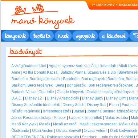
LÍRA KÖNYV
KISKERESK
könyveink
toplista
hírek
szerzőink
a kiadóról
Ta
A virágtündérek titkai
|
Agatha nyomoz-sorozat
|
Állati kalandok
|
Állati kávé
Anne
|
Az Ifjú Donald Kacsa
|
Balázsy Panna: Szandra és a 3.b
|
Balettmesé
Barátnőm, Bori foglalkoztatók
|
Barátnőm, Bori regények
|
Barátnőm, Bori-so
Barátom, Berci regények
|
Benji
|
Böngészők
|
Bori regények felsősöknek
|
B
Buda és Vince
|
Charlotte
|
Claude könyvek
|
Családi beszélgetőskönyvek
|
D.A.C.
|
Disney 12+
|
Disney Arisztocicák
|
Disney Baby
|
Disney Gimi
|
Disne
Disney Sorsfordító történetek
|
Disney Stitch
|
Disney Suli
|
Elena
|
Foci, suli
Ifjúsági regények
|
Ismeretterjesztés
|
Jakab
|
Johanna Basford színezőkönyv
Jók és Rosszak iskolája
|
Klassz!
|
Lapozók, leporellók
|
Malac és Liba
|
Mal
Menő Könyvek
|
Mesék
|
Mesél az erdő
|
Mesélj nekem-sorozat
|
Mókus és 
ÖkoBanda
|
Oltári Austen
|
Olvass Borival!
|
Olvass velem!
|
Örök kedvencek
RÉGI KEDVENCEK
|
Robinson visszatér
|
Sherlock, Lupin és én
|
Snöfrid
|
S