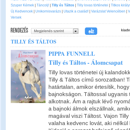
Szuper Kémek
|
Táncolj!
|
Tilly és Táltos
|
Tilly lovas történetei
|
Titkos királ
Új Kedvencek
|
Unikornisvarázs
|
Utazik a család!
|
Varázslat Velencében
|
V
Versek
kiadv
Megjelenés szerint
TILLY ÉS TÁLTOS
PIPPA FUNNELL
Tilly és Táltos - Álomcsapat
Tilly lovas történetei új kalandok
Tilly & Táltos című sorozatban! T
határtalan, amikor értesítik, hogy
bajnokságon. Táltossal ugyanis 
alkotnak. Ám a rajtuk lévő nyom
a bajnoki álmok elszállnak, ami
magával viszi Táltost. Vajon Tilly
valaha kedvenc lovát, aki nélkül 