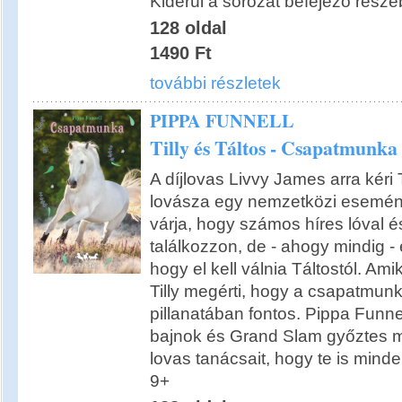
Kiderül a sorozat befejező részé
128 oldal
1490 Ft
további részletek
PIPPA FUNNELL
Tilly és Táltos - Csapatmunka
A díjlovas Livvy James arra kéri T
lovásza egy nemzetközi eseménye
várja, hogy számos híres lóval é
találkozzon, de - ahogy mindig - 
hogy el kell válnia Táltostól. Ami
Tilly megérti, hogy a csapatmun
pillanatában fontos. Pippa Funne
bajnok és Grand Slam győztes m
lovas tanácsait, hogy te is minden
9+